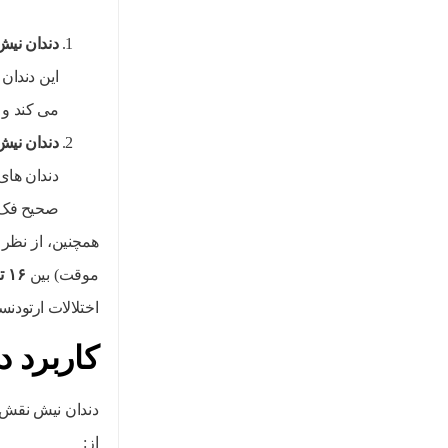
دندان نیش 
این دندان
می کند و ب
دندان نیش
دندان های
صحیح فک پا
همچنین، از نظر 
موقت) بین
۱۶
ت
اختلالات ارتودن
کاربرد د
دندان نیش نقش ب
از: