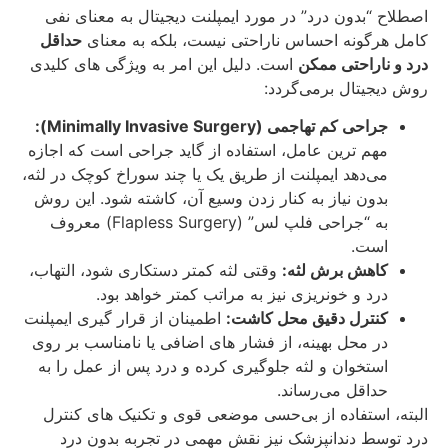
اصطلاح “بدون درد” در مورد ایمپلنت دیجیتال به معنای نفی
کامل هرگونه احساس ناراحتی نیست، بلکه به معنای
حداقل
درد و ناراحتی ممکن
است. دلیل این امر به ویژگی‌ های کلیدی
روش دیجیتال برمی‌گردد:
جراحی کم‌ تهاجمی (Minimally Invasive Surgery):
مهم‌ ترین عامل، استفاده از گاید جراحی است که اجازه
می‌دهد ایمپلنت از طریق یک یا چند سوراخ کوچک در لثه،
بدون نیاز به کنار زدن وسیع آن، کاشته شود. این روش
به “جراحی فلپ‌ لس” (Flapless Surgery) معروف
است.
کاهش برش لثه:
وقتی لثه کمتر دستکاری شود، التهاب،
درد و خونریزی نیز به مراتب کمتر خواهد بود.
کنترل دقیق محل کاشت:
اطمینان از قرار گیری ایمپلنت
در محل بهینه، از فشار های اضافی یا نامناسب بر روی
استخوان و لثه جلوگیری کرده و درد پس از عمل را به
حداقل می‌رساند.
البته، استفاده از بی‌حسی موضعی قوی و تکنیک‌ های کنترل
درد توسط دندانپزشک نیز نقش مهمی در تجربه بدون درد