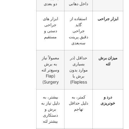
داخل دهانی
دو بعدی
ابزار جراحی
استفاده از
ابزار های
گاید
جراحی
جراحی
دستی و
دقیق پرینت
مستقیم
سه‌بعدی
میزان برش
حداقل (در
معمولاً نیاز
لثه
بسیاری
به برش
موارد بدون
وسیع‌تر لثه
برش یا
(Flap
Surgery)
Flapless)
درد و
کمتر، به
بیشتر، به
خونریزی
دلیل حداقل
دلیل نیاز به
تهاجم
برش و
دستکاری
بیشتر لثه