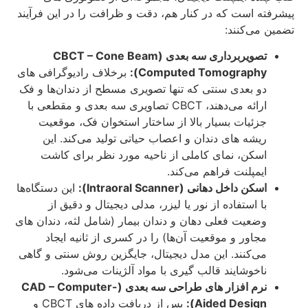
پیشرفته است که در کنار هم، دقت و ظرافت را در این فرآیند
تضمین می‌کنند:
تصویربرداری سه‌ بعدی (CBCT – Cone Beam
Computed Tomography):
برخلاف رادیوگرافی‌ های
دو بعدی سنتی که تنها تصویری مسطح از دندان‌ها و فک
ارائه می‌دهند، CBCT تصاویری سه‌ بعدی و مقطعی با
جزئیات بسیار بالا از ساختار استخوان فک، موقعیت
ریشه‌ های دندان و اعصاب حیاتی تولید می‌کند. این
اسکن، نمای کاملی از ناحیه مورد نظر برای کاشت
ایمپلنت فراهم می‌کند.
اسکن داخل دهانی (Intraoral Scanner):
این دستگاه‌ها
با استفاده از نور یا لیزر، مدلی دیجیتال و دقیق از
وضعیت فعلی دهان و دندان بیمار (شامل لثه، دندان‌ های
مجاور و موقعیت آن‌ها) را در کسری از ثانیه ایجاد
می‌کنند. این مدل دیجیتال، جایگزین روش سنتی و گاهی
ناخوشایند قالب‌ گیری با مواد آلژینات می‌شود.
نرم‌ افزار های طراحی سه‌ بعدی (CAD – Computer-
Aided Design):
پس از دریافت داده‌ های CBCT و