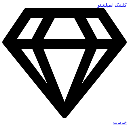
پرش
کلینیک ایمپلنتینو
به
محتوا
خدمات