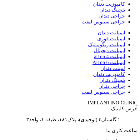
کامپوزیت دندان
بلچینگ دندان
جراحی دندان
جراحی سینوس لیفت
ایمپلنت دندان
ایمپلنت فوری
ایمپلنت زیگوماتیک
ایمپلنت دیجیتال
ایمپلنت all on 4
ایمپلنت All on 6
لمینت دندان
کامپوزیت دندان
بلچینگ دندان
جراحی دندان
جراحی سینوس لیفت
IMPLANTINO CLINIC
آدرس کلینیک
پاسداران
؛ گلستان۴ (توحیدی)، پلاک۱۸۱، طبقه ۱، واحد۳
ساعت کاری ما