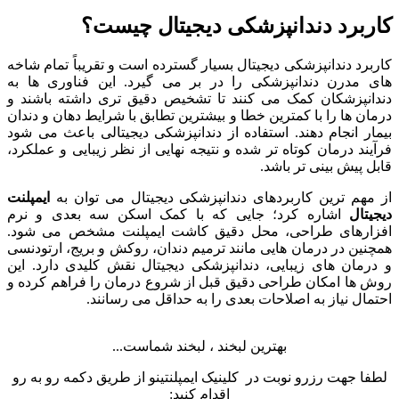
کاربرد دندانپزشکی دیجیتال چیست؟
کاربرد دندانپزشکی دیجیتال بسیار گسترده است و تقریباً تمام شاخه
های مدرن دندانپزشکی را در بر می گیرد. این فناوری ها به
دندانپزشکان کمک می کنند تا تشخیص دقیق تری داشته باشند و
درمان ها را با کمترین خطا و بیشترین تطابق با شرایط دهان و دندان
بیمار انجام دهند. استفاده از دندانپزشکی دیجیتالی باعث می شود
فرآیند درمان کوتاه تر شده و نتیجه نهایی از نظر زیبایی و عملکرد،
قابل پیش بینی تر باشد.
از مهم ترین کاربردهای دندانپزشکی دیجیتال می توان به
ایمپلنت
دیجیتال
اشاره کرد؛ جایی که با کمک اسکن سه بعدی و نرم
افزارهای طراحی، محل دقیق کاشت ایمپلنت مشخص می شود.
همچنین در درمان هایی مانند ترمیم دندان، روکش و بریج، ارتودنسی
و درمان های زیبایی، دندانپزشکی دیجیتال نقش کلیدی دارد. این
روش ها امکان طراحی دقیق قبل از شروع درمان را فراهم کرده و
احتمال نیاز به اصلاحات بعدی را به حداقل می رسانند.
بهترین لبخند ، لبخند شماست...
لطفا جهت رزرو نوبت در کلینیک ایمپلنتینو از طریق دکمه رو به رو
اقدام کنید: