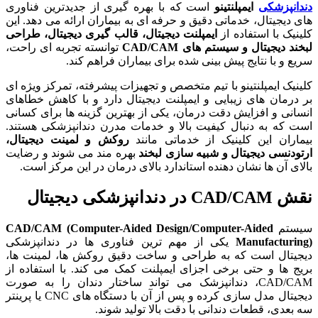
دندانپزشکی
ایمپلنتینو
است که با بهره گیری از جدیدترین فناوری
های دیجیتال، خدماتی دقیق و حرفه ای به بیماران ارائه می دهد. این
کلینیک با استفاده از
ایمپلنت دیجیتال، قالب گیری دیجیتال، طراحی
لبخند دیجیتال و سیستم های
CAD/CAM
توانسته تجربه ای راحت،
سریع و با نتایج پیش بینی شده برای بیماران فراهم کند.
کلینیک ایمپلنتینو با تیم متخصص و تجهیزات پیشرفته، تمرکز ویژه ای
بر درمان های زیبایی و ایمپلنت دیجیتال دارد و با کاهش خطاهای
انسانی و افزایش دقت درمان، یکی از بهترین گزینه ها برای کسانی
است که به دنبال کیفیت بالا و خدمات مدرن دندانپزشکی هستند.
بیماران این کلینیک از خدماتی مانند
روکش و لمینت دیجیتال،
ارتودنسی دیجیتال و شبیه سازی لبخند
بهره مند می شوند و رضایت
بالای آن ها نشان دهنده استاندارد بالای درمان در این مرکز است.
نقش CAD/CAM در دندانپزشکی دیجیتال
سیستم
CAD/CAM (Computer-Aided Design/Computer-Aided
Manufacturing)
یکی از مهم ترین فناوری ها در دندانپزشکی
دیجیتال است که به طراحی و ساخت دقیق روکش ها، لمینت ها،
بریج ها و حتی برخی اجزای ایمپلنت کمک می کند. با استفاده از
CAD/CAM، دندانپزشک می تواند ساختار دندان را به صورت
دیجیتال مدل سازی کرده و پس از آن با دستگاه های CNC یا پرینتر
سه بعدی، قطعات دندانی با دقت بالا تولید شوند.