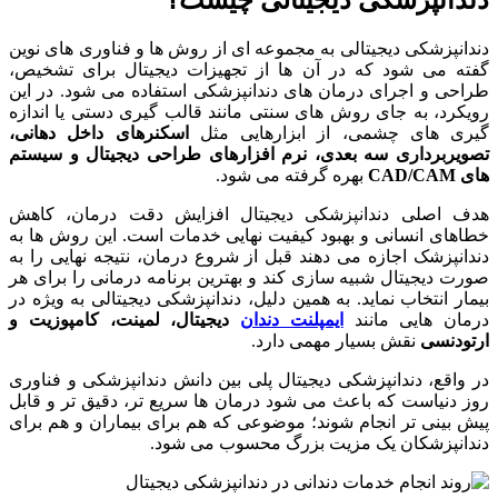
دندانپزشکی دیجیتالی چیست؟
دندانپزشکی دیجیتالی به مجموعه ای از روش ها و فناوری های نوین
گفته می شود که در آن ها از تجهیزات دیجیتال برای تشخیص،
طراحی و اجرای درمان های دندانپزشکی استفاده می شود. در این
رویکرد، به جای روش های سنتی مانند قالب گیری دستی یا اندازه
گیری های چشمی، از ابزارهایی مثل
اسکنرهای داخل دهانی،
تصویربرداری سه بعدی، نرم افزارهای طراحی دیجیتال و سیستم
های
CAD/CAM
بهره گرفته می شود.
هدف اصلی دندانپزشکی دیجیتال افزایش دقت درمان، کاهش
خطاهای انسانی و بهبود کیفیت نهایی خدمات است. این روش ها به
دندانپزشک اجازه می دهند قبل از شروع درمان، نتیجه نهایی را به
صورت دیجیتال شبیه سازی کند و بهترین برنامه درمانی را برای هر
بیمار انتخاب نماید. به همین دلیل، دندانپزشکی دیجیتالی به ویژه در
درمان هایی مانند
ایمپلنت دندان
دیجیتال، لمینت، کامپوزیت و
ارتودنسی
نقش بسیار مهمی دارد.
در واقع، دندانپزشکی دیجیتال پلی بین دانش دندانپزشکی و فناوری
روز دنیاست که باعث می شود درمان ها سریع تر، دقیق تر و قابل
پیش بینی تر انجام شوند؛ موضوعی که هم برای بیماران و هم برای
دندانپزشکان یک مزیت بزرگ محسوب می شود.