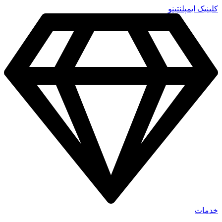
پرش
کلینیک ایمپلنتینو
به
محتوا
خدمات